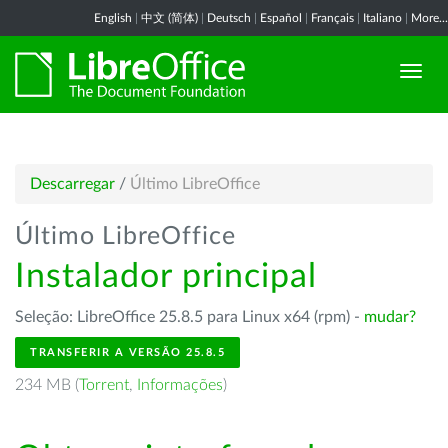
English
|
中文 (简体)
|
Deutsch
|
Español
|
Français
|
Italiano
|
More...
Descarregar
/
Último LibreOffice
Último LibreOffice
Instalador principal
Seleção: LibreOffice 25.8.5 para Linux x64 (rpm) -
mudar?
TRANSFERIR A VERSÃO 25.8.5
234 MB (
Torrent
,
Informações
)