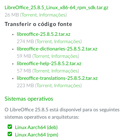
LibreOffice_25.8.5_Linux_x86-64_rpm_sdk.tar.gz
26 MB (
Torrent
,
Informações
)
Transferir o código fonte
libreoffice-25.8.5.2.tar.xz
274 MB (
Torrent
,
Informações
)
libreoffice-dictionaries-25.8.5.2.tar.xz
59 MB (
Torrent
,
Informações
)
libreoffice-help-25.8.5.2.tar.xz
57 MB (
Torrent
,
Informações
)
libreoffice-translations-25.8.5.2.tar.xz
223 MB (
Torrent
,
Informações
)
Sistemas operativos
O LibreOffice 25.8.5 está disponível para os seguintes
sistemas operativos e arquiteturas:
Linux Aarch64 (deb)
Linux Aarch64 (rpm)