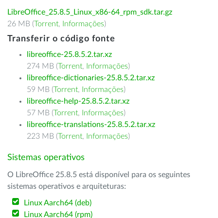
LibreOffice_25.8.5_Linux_x86-64_rpm_sdk.tar.gz
26 MB (
Torrent
,
Informações
)
Transferir o código fonte
libreoffice-25.8.5.2.tar.xz
274 MB (
Torrent
,
Informações
)
libreoffice-dictionaries-25.8.5.2.tar.xz
59 MB (
Torrent
,
Informações
)
libreoffice-help-25.8.5.2.tar.xz
57 MB (
Torrent
,
Informações
)
libreoffice-translations-25.8.5.2.tar.xz
223 MB (
Torrent
,
Informações
)
Sistemas operativos
O LibreOffice 25.8.5 está disponível para os seguintes
sistemas operativos e arquiteturas:
Linux Aarch64 (deb)
Linux Aarch64 (rpm)