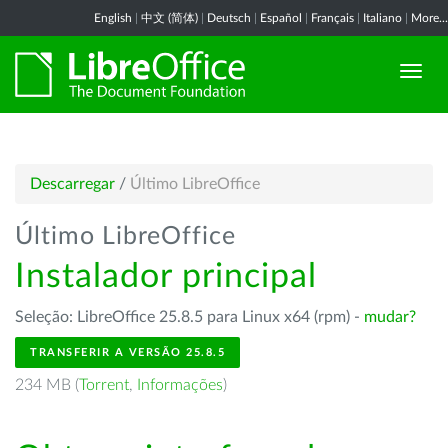
English
|
中文 (简体)
|
Deutsch
|
Español
|
Français
|
Italiano
|
More...
Descarregar
/
Último LibreOffice
Último LibreOffice
Instalador principal
Seleção: LibreOffice 25.8.5 para Linux x64 (rpm) -
mudar?
TRANSFERIR A VERSÃO 25.8.5
234 MB (
Torrent
,
Informações
)