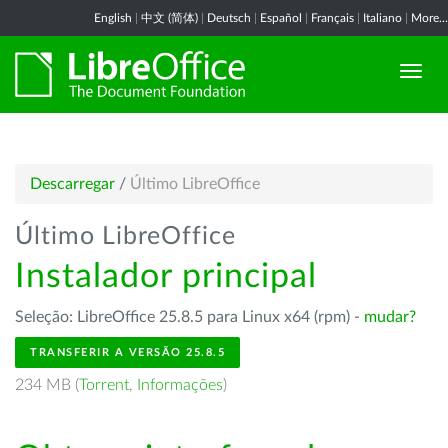
English
|
中文 (简体)
|
Deutsch
|
Español
|
Français
|
Italiano
|
More...
Descarregar
/
Último LibreOffice
Último LibreOffice
Instalador principal
Seleção: LibreOffice 25.8.5 para Linux x64 (rpm) -
mudar?
TRANSFERIR A VERSÃO 25.8.5
234 MB (
Torrent
,
Informações
)