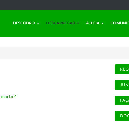
DESCOBRIR
DESCARREGAR
AJUDA
COMUNI
REQ
JUN
-
mudar?
FAÇ
DOC