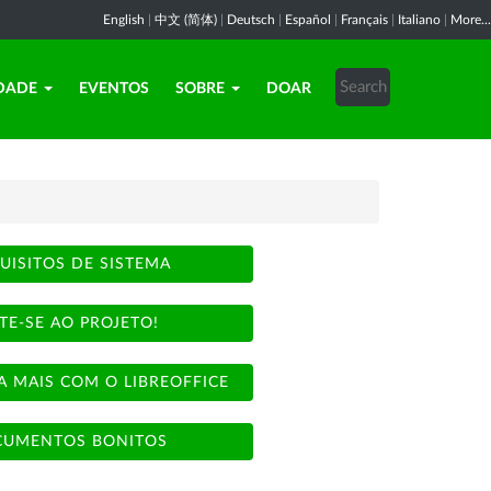
English
|
中文 (简体)
|
Deutsch
|
Español
|
Français
|
Italiano
|
More...
DADE
EVENTOS
SOBRE
DOAR
UISITOS DE SISTEMA
TE-SE AO PROJETO!
A MAIS COM O LIBREOFFICE
UMENTOS BONITOS