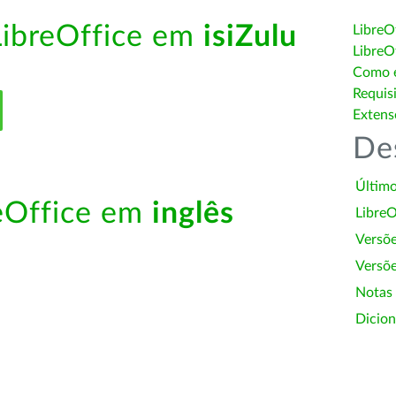
LibreOffice em
isiZulu
LibreO
LibreO
Como é
Requis
Extens
De
Último
reOffice em
inglês
LibreO
Versõ
Versõe
Notas
Dicion