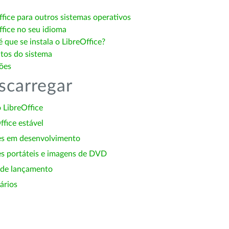
ffice para outros sistemas operativos
ffice no seu idioma
 que se instala o LibreOffice?
itos do sistema
ões
scarregar
 LibreOffice
ffice estável
es em desenvolvimento
s portáteis e imagens de DVD
 de lançamento
ários