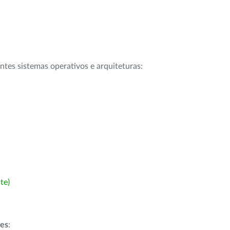
intes sistemas operativos e arquiteturas:
te)
ões
: