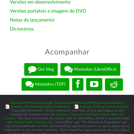
Versões em desenvolvimento
Versões portáteis e imagens de DVD
Notas de lançamento
Dicionários
Acompanhar
Our blog
Mastodon (LibreOffice)
Mastodon (TDF)
Impressum (Informação legal)
|
Datenschutzerklärung (Política de privacidade)
|
Statutes (non-binding English translation)
-
Satzung (binding German version)
| Copyright information: Unless otherwise specified, all text and images on this
website are licensed under the
Creative Commons Attribution-Share Alike 3.0
License
. This does not include the source code of LibreOffice, which is licensed under
the
Mozilla Public License v2.0
. “LibreOffice” and “The Document Foundation” are
registered trademarks of their corresponding registered owners or are in actual use as
trademarks in one or more countries. Their respective logos and icons are also subject
to international copyright laws. Use thereof is explained in our
trademark policy
.