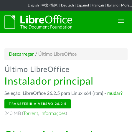
English
|
中文 (简体)
|
Deutsch
|
Español
|
Français
|
Italiano
|
More...
Descarregar
/
Último LibreOffice
Último LibreOffice
Instalador principal
Seleção: LibreOffice 26.2.5 para Linux x64 (rpm) -
mudar?
TRANSFERIR A VERSÃO 26.2.5
240 MB (
Torrent
,
Informações
)