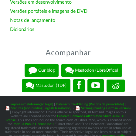
Versões em desenvolvimento
Versões portáteis e imagens de DVD
Notas de lançamento
Dicionários
Acompanhar
Our blog
Mastodon (LibreOffice)
Mastodon (TDF)
Impressum (Informação legal)
|
Datenschutzerklärung (Política de privacidade)
|
Statutes (non-binding English translation)
-
Satzung (binding German version)
| Copyright information: Unless otherwise specified, all text and images on this
website are licensed under the
Creative Commons Attribution-Share Alike 3.0
License
. This does not include the source code of LibreOffice, which is licensed under
the
Mozilla Public License v2.0
. “LibreOffice” and “The Document Foundation” are
registered trademarks of their corresponding registered owners or are in actual use as
trademarks in one or more countries. Their respective logos and icons are also subject
to international copyright laws. Use thereof is explained in our
trademark policy
.