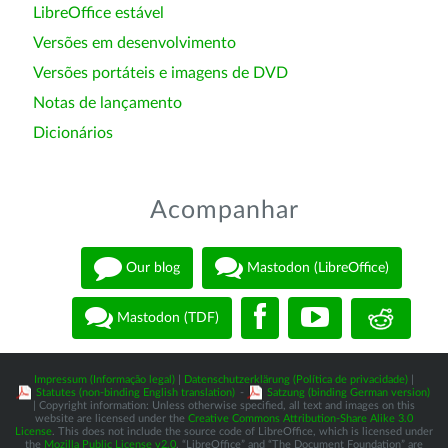
LibreOffice estável
Versões em desenvolvimento
Versões portáteis e imagens de DVD
Notas de lançamento
Dicionários
Acompanhar
Our blog
Mastodon (LibreOffice)
Mastodon (TDF)
Impressum (Informação legal)
|
Datenschutzerklärung (Política de privacidade)
|
Statutes (non-binding English translation)
-
Satzung (binding German version)
| Copyright information: Unless otherwise specified, all text and images on this
website are licensed under the
Creative Commons Attribution-Share Alike 3.0
License
. This does not include the source code of LibreOffice, which is licensed under
the
Mozilla Public License v2.0
. “LibreOffice” and “The Document Foundation” are