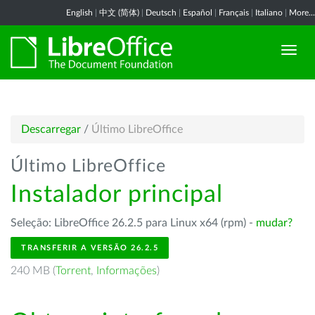
English
|
中文 (简体)
|
Deutsch
|
Español
|
Français
|
Italiano
|
More...
Descarregar
/
Último LibreOffice
Último LibreOffice
Instalador principal
Seleção: LibreOffice 26.2.5 para Linux x64 (rpm) -
mudar?
TRANSFERIR A VERSÃO 26.2.5
240 MB (
Torrent
,
Informações
)