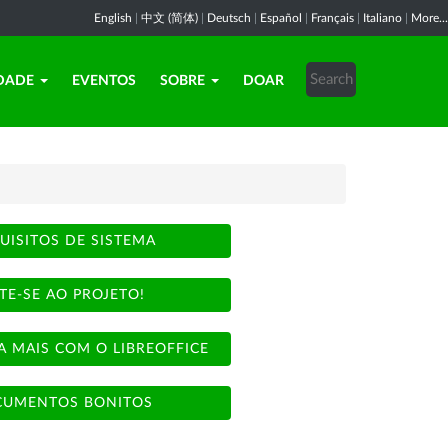
English
|
中文 (简体)
|
Deutsch
|
Español
|
Français
|
Italiano
|
More...
DADE
EVENTOS
SOBRE
DOAR
UISITOS DE SISTEMA
TE-SE AO PROJETO!
A MAIS COM O LIBREOFFICE
UMENTOS BONITOS