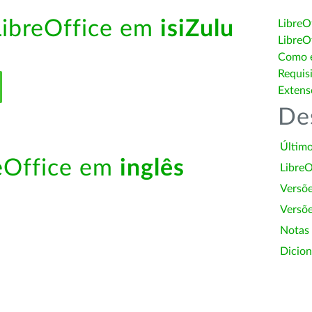
LibreOffice em
isiZulu
LibreO
LibreO
Como é
Requis
Extens
De
Último
reOffice em
inglês
LibreO
Versõ
Versõe
Notas
Dicion