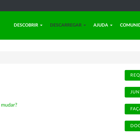
DESCOBRIR
DESCARREGAR
AJUDA
COMUNI
REQ
JUN
-
mudar?
FAÇ
DOC