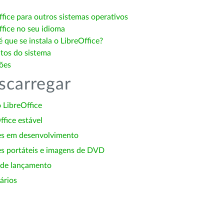
ffice para outros sistemas operativos
ffice no seu idioma
 que se instala o LibreOffice?
itos do sistema
ões
scarregar
 LibreOffice
ffice estável
es em desenvolvimento
s portáteis e imagens de DVD
 de lançamento
ários