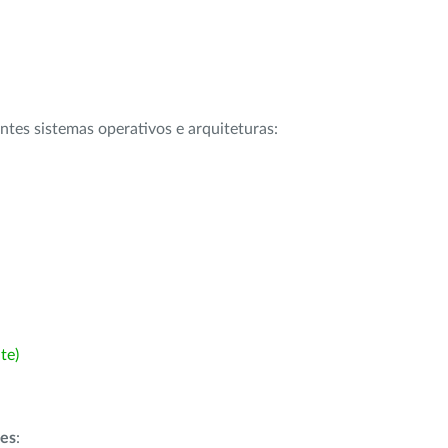
intes sistemas operativos e arquiteturas:
te)
ões
: