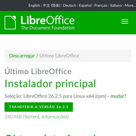
English
|
中文 (简体)
|
Deutsch
|
Español
|
Français
|
Italiano
|
More...
Descarregar
/
Último LibreOffice
Último LibreOffice
Instalador principal
Seleção: LibreOffice 26.2.5 para Linux x64 (rpm) -
mudar?
TRANSFERIR A VERSÃO 26.2.5
240 MB (
Torrent
,
Informações
)