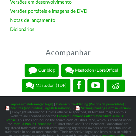
Versões em desenvolvimento
Versões portáteis e imagens de DVD
Notas de lançamento
Dicionários
Acompanhar
Our blog
Mastodon (LibreOffice)
Mastodon (TDF)
Impressum (Informação legal)
|
Datenschutzerklärung (Política de privacidade)
|
Statutes (non-binding English translation)
-
Satzung (binding German version)
| Copyright information: Unless otherwise specified, all text and images on this
website are licensed under the
Creative Commons Attribution-Share Alike 3.0
License
. This does not include the source code of LibreOffice, which is licensed under
the
Mozilla Public License v2.0
. “LibreOffice” and “The Document Foundation” are
registered trademarks of their corresponding registered owners or are in actual use as
trademarks in one or more countries. Their respective logos and icons are also subject
to international copyright laws. Use thereof is explained in our
trademark policy
.