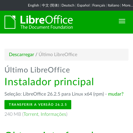
English
|
中文 (简体)
|
Deutsch
|
Español
|
Français
|
Italiano
|
More...
Descarregar
/
Último LibreOffice
Último LibreOffice
Instalador principal
Seleção: LibreOffice 26.2.5 para Linux x64 (rpm) -
mudar?
TRANSFERIR A VERSÃO 26.2.5
240 MB (
Torrent
,
Informações
)