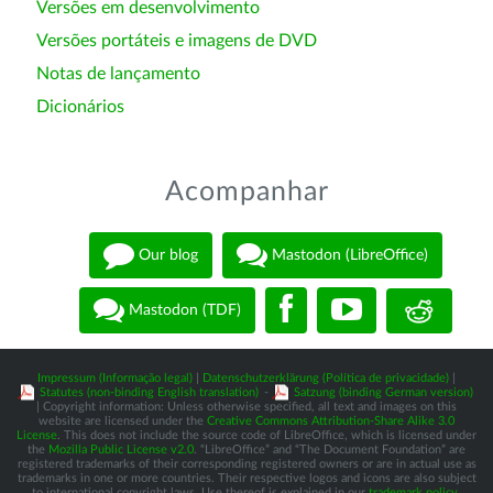
Versões em desenvolvimento
Versões portáteis e imagens de DVD
Notas de lançamento
Dicionários
Acompanhar
Our blog
Mastodon (LibreOffice)
Mastodon (TDF)
Impressum (Informação legal)
|
Datenschutzerklärung (Política de privacidade)
|
Statutes (non-binding English translation)
-
Satzung (binding German version)
| Copyright information: Unless otherwise specified, all text and images on this
website are licensed under the
Creative Commons Attribution-Share Alike 3.0
License
. This does not include the source code of LibreOffice, which is licensed under
the
Mozilla Public License v2.0
. “LibreOffice” and “The Document Foundation” are
registered trademarks of their corresponding registered owners or are in actual use as
trademarks in one or more countries. Their respective logos and icons are also subject
to international copyright laws. Use thereof is explained in our
trademark policy
.