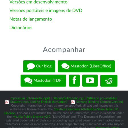
Versões em desenvolvimento
Versões portáteis e imagens de DVD
Notas de lançamento
Dicionários
Acompanhar
Our blog
Mastodon (LibreOffice)
Mastodon (TDF)
Impressum (Informação legal)
|
Datenschutzerklärung (Política de privacidade)
|
Statutes (non-binding English translation)
-
Satzung (binding German version)
| Copyright information: Unless otherwise specified, all text and images on this
website are licensed under the
Creative Commons Attribution-Share Alike 3.0
License
. This does not include the source code of LibreOffice, which is licensed under
the
Mozilla Public License v2.0
. “LibreOffice” and “The Document Foundation” are
registered trademarks of their corresponding registered owners or are in actual use as
trademarks in one or more countries. Their respective logos and icons are also subject
to international copyright laws. Use thereof is explained in our
trademark policy
.