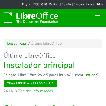
English
|
中文 (简体)
|
Deutsch
|
Español
|
Français
|
Italiano
|
More...
Descarregar
/
Último LibreOffice
Último LibreOffice
Instalador principal
Seleção: LibreOffice 26.2.5 para Linux x64 (rpm) -
mudar?
TRANSFERIR A VERSÃO 26.2.5
240 MB (
Torrent
,
Informações
)