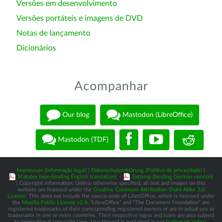
Versões em desenvolvimento
Versões portáteis e imagens de DVD
Notas de lançamento
Dicionários
Acompanhar
Our blog
Mastodon (LibreOffice)
Mastodon (TDF)
Impressum (Informação legal)
|
Datenschutzerklärung (Política de privacidade)
|
Statutes (non-binding English translation)
-
Satzung (binding German version)
| Copyright information: Unless otherwise specified, all text and images on this
website are licensed under the
Creative Commons Attribution-Share Alike 3.0
License
. This does not include the source code of LibreOffice, which is licensed under
the
Mozilla Public License v2.0
. “LibreOffice” and “The Document Foundation” are
registered trademarks of their corresponding registered owners or are in actual use as
trademarks in one or more countries. Their respective logos and icons are also subject
to international copyright laws. Use thereof is explained in our
trademark policy
.