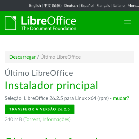
English
|
中文 (简体)
|
Deutsch
|
Español
|
Français
|
Italiano
|
More...
Descarregar
/
Último LibreOffice
Último LibreOffice
Instalador principal
Seleção: LibreOffice 26.2.5 para Linux x64 (rpm) -
mudar?
TRANSFERIR A VERSÃO 26.2.5
240 MB (
Torrent
,
Informações
)