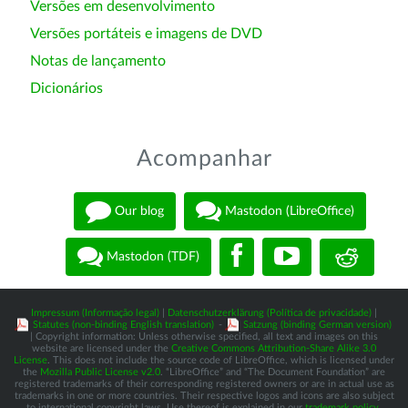
Versões em desenvolvimento
Versões portáteis e imagens de DVD
Notas de lançamento
Dicionários
Acompanhar
Our blog
Mastodon (LibreOffice)
Mastodon (TDF)
Impressum (Informação legal)
|
Datenschutzerklärung (Política de privacidade)
|
Statutes (non-binding English translation)
-
Satzung (binding German version)
| Copyright information: Unless otherwise specified, all text and images on this
website are licensed under the
Creative Commons Attribution-Share Alike 3.0
License
. This does not include the source code of LibreOffice, which is licensed under
the
Mozilla Public License v2.0
. “LibreOffice” and “The Document Foundation” are
registered trademarks of their corresponding registered owners or are in actual use as
trademarks in one or more countries. Their respective logos and icons are also subject
to international copyright laws. Use thereof is explained in our
trademark policy
.