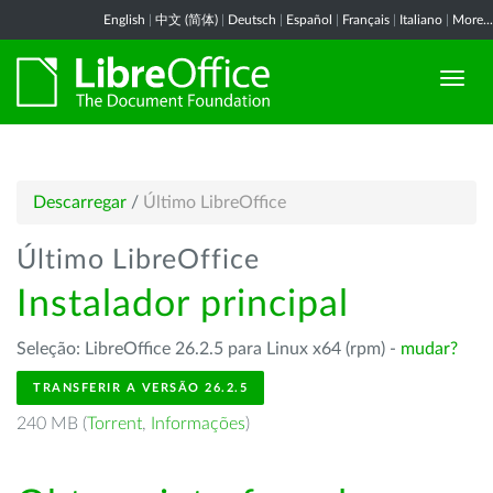
English
|
中文 (简体)
|
Deutsch
|
Español
|
Français
|
Italiano
|
More...
Descarregar
/
Último LibreOffice
Último LibreOffice
Instalador principal
Seleção: LibreOffice 26.2.5 para Linux x64 (rpm) -
mudar?
TRANSFERIR A VERSÃO 26.2.5
240 MB (
Torrent
,
Informações
)