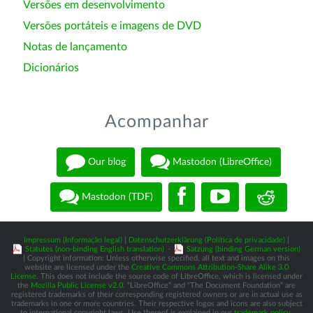
Versões em desenvolvimento
Versões portáteis e imagens de DVD
Notas de lançamento
Dicionários
Acompanhar
Our blog
Mastodon (LibreOffice)
Mastodon (TDF)
Impressum (Informação legal)
|
Datenschutzerklärung (Política de privacidade)
|
Statutes (non-binding English translation)
-
Satzung (binding German version)
| Copyright information: Unless otherwise specified, all text and images on this
website are licensed under the
Creative Commons Attribution-Share Alike 3.0
License
. This does not include the source code of LibreOffice, which is licensed under
the
Mozilla Public License v2.0
. “LibreOffice” and “The Document Foundation” are
registered trademarks of their corresponding registered owners or are in actual use as
trademarks in one or more countries. Their respective logos and icons are also subject
to international copyright laws. Use thereof is explained in our
trademark policy
.