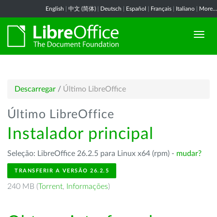
English
|
中文 (简体)
|
Deutsch
|
Español
|
Français
|
Italiano
|
More...
Descarregar
/
Último LibreOffice
Último LibreOffice
Instalador principal
Seleção: LibreOffice 26.2.5 para Linux x64 (rpm) -
mudar?
TRANSFERIR A VERSÃO 26.2.5
240 MB (
Torrent
,
Informações
)