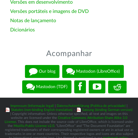
Versões em desenvolvimento
Versões portáteis e imagens de DVD
Notas de lançamento
Dicionários
Acompanhar
Our blog
Mastodon (LibreOffice)
Mastodon (TDF)
Impressum (Informação legal)
|
Datenschutzerklärung (Política de privacidade)
|
Statutes (non-binding English translation)
-
Satzung (binding German version)
| Copyright information: Unless otherwise specified, all text and images on this
website are licensed under the
Creative Commons Attribution-Share Alike 3.0
License
. This does not include the source code of LibreOffice, which is licensed under
the
Mozilla Public License v2.0
. “LibreOffice” and “The Document Foundation” are
registered trademarks of their corresponding registered owners or are in actual use as
trademarks in one or more countries. Their respective logos and icons are also subject
to international copyright laws. Use thereof is explained in our
trademark policy
.