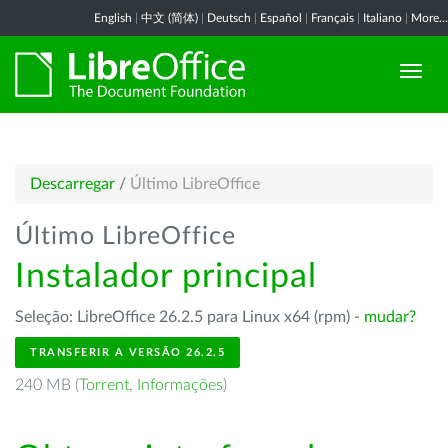
English
|
中文 (简体)
|
Deutsch
|
Español
|
Français
|
Italiano
|
More...
Descarregar
/
Último LibreOffice
Último LibreOffice
Instalador principal
Seleção: LibreOffice 26.2.5 para Linux x64 (rpm) -
mudar?
TRANSFERIR A VERSÃO 26.2.5
240 MB (
Torrent
,
Informações
)