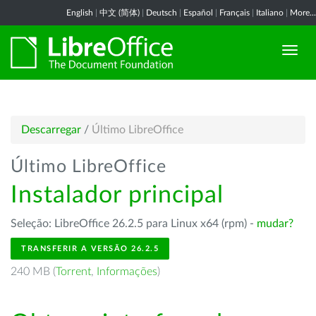
English
|
中文 (简体)
|
Deutsch
|
Español
|
Français
|
Italiano
|
More...
Descarregar
/
Último LibreOffice
Último LibreOffice
Instalador principal
Seleção: LibreOffice 26.2.5 para Linux x64 (rpm) -
mudar?
TRANSFERIR A VERSÃO 26.2.5
240 MB (
Torrent
,
Informações
)