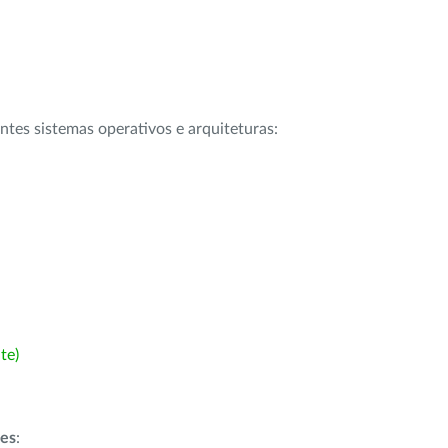
intes sistemas operativos e arquiteturas:
te)
ões
: