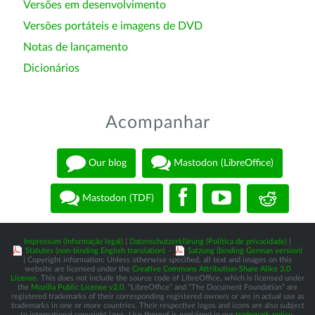
Versões em desenvolvimento
Versões portáteis e imagens de DVD
Notas de lançamento
Dicionários
Acompanhar
Our blog
Mastodon (LibreOffice)
Mastodon (TDF)
Impressum (Informação legal)
|
Datenschutzerklärung (Política de privacidade)
|
Statutes (non-binding English translation)
-
Satzung (binding German version)
| Copyright information: Unless otherwise specified, all text and images on this
website are licensed under the
Creative Commons Attribution-Share Alike 3.0
License
. This does not include the source code of LibreOffice, which is licensed under
the
Mozilla Public License v2.0
. “LibreOffice” and “The Document Foundation” are
registered trademarks of their corresponding registered owners or are in actual use as
trademarks in one or more countries. Their respective logos and icons are also subject
to international copyright laws. Use thereof is explained in our
trademark policy
.