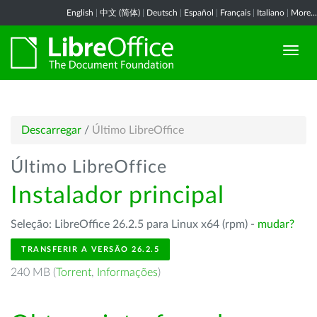
English
|
中文 (简体)
|
Deutsch
|
Español
|
Français
|
Italiano
|
More...
Descarregar
/
Último LibreOffice
Último LibreOffice
Instalador principal
Seleção: LibreOffice 26.2.5 para Linux x64 (rpm) -
mudar?
TRANSFERIR A VERSÃO 26.2.5
240 MB (
Torrent
,
Informações
)