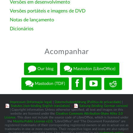
Versões em desenvolvimento
Versões portáteis e imagens de DVD
Notas de lançamento
Dicionários
Acompanhar
Our blog
Mastodon (LibreOffice)
Mastodon (TDF)
Impressum (Informação legal)
|
Datenschutzerklärung (Política de privacidade)
|
Statutes (non-binding English translation)
-
Satzung (binding German version)
| Copyright information: Unless otherwise specified, all text and images on this
website are licensed under the
Creative Commons Attribution-Share Alike 3.0
License
. This does not include the source code of LibreOffice, which is licensed under
the
Mozilla Public License v2.0
. “LibreOffice” and “The Document Foundation” are
registered trademarks of their corresponding registered owners or are in actual use as
trademarks in one or more countries. Their respective logos and icons are also subject
to international copyright laws. Use thereof is explained in our
trademark policy
.