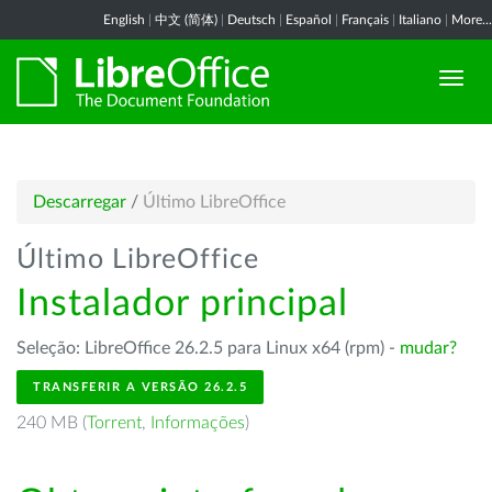
English
|
中文 (简体)
|
Deutsch
|
Español
|
Français
|
Italiano
|
More...
Descarregar
/
Último LibreOffice
Último LibreOffice
Instalador principal
Seleção: LibreOffice 26.2.5 para Linux x64 (rpm) -
mudar?
TRANSFERIR A VERSÃO 26.2.5
240 MB (
Torrent
,
Informações
)