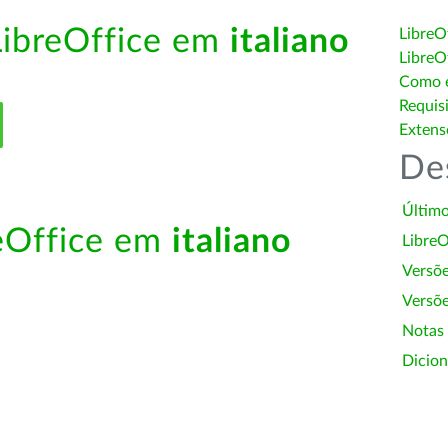
LibreOffice em
italiano
LibreO
LibreO
Como é
Requis
Extens
De
Último
reOffice em
italiano
LibreO
Versõ
Versõe
Notas
Dicion