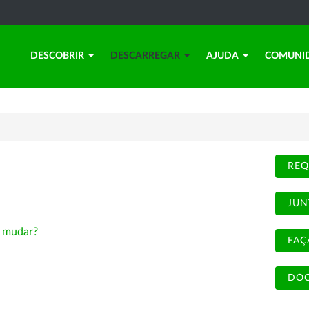
DESCOBRIR
DESCARREGAR
AJUDA
COMUNI
REQ
JUN
-
mudar?
FAÇ
DOC