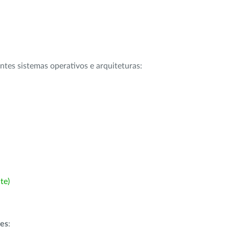
intes sistemas operativos e arquiteturas:
te)
ões
: