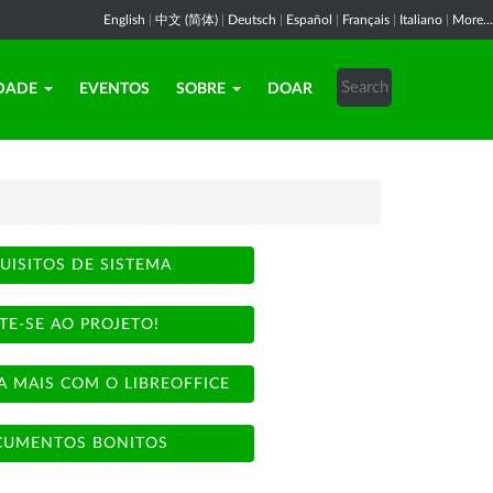
English
|
中文 (简体)
|
Deutsch
|
Español
|
Français
|
Italiano
|
More...
DADE
EVENTOS
SOBRE
DOAR
UISITOS DE SISTEMA
TE-SE AO PROJETO!
A MAIS COM O LIBREOFFICE
UMENTOS BONITOS