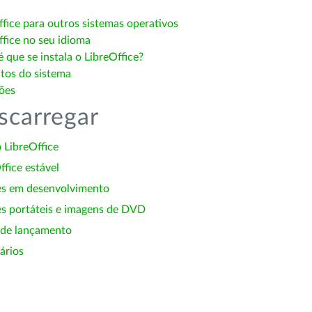
ffice para outros sistemas operativos
ffice no seu idioma
 que se instala o LibreOffice?
itos do sistema
ões
scarregar
 LibreOffice
ffice estável
es em desenvolvimento
s portáteis e imagens de DVD
 de lançamento
ários