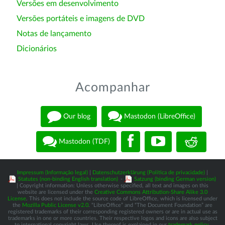
Versões em desenvolvimento
Versões portáteis e imagens de DVD
Notas de lançamento
Dicionários
Acompanhar
Our blog
Mastodon (LibreOffice)
Mastodon (TDF)
Impressum (Informação legal)
|
Datenschutzerklärung (Política de privacidade)
|
Statutes (non-binding English translation)
-
Satzung (binding German version)
| Copyright information: Unless otherwise specified, all text and images on this
website are licensed under the
Creative Commons Attribution-Share Alike 3.0
License
. This does not include the source code of LibreOffice, which is licensed under
the
Mozilla Public License v2.0
. “LibreOffice” and “The Document Foundation” are
registered trademarks of their corresponding registered owners or are in actual use as
trademarks in one or more countries. Their respective logos and icons are also subject
to international copyright laws. Use thereof is explained in our
trademark policy
.