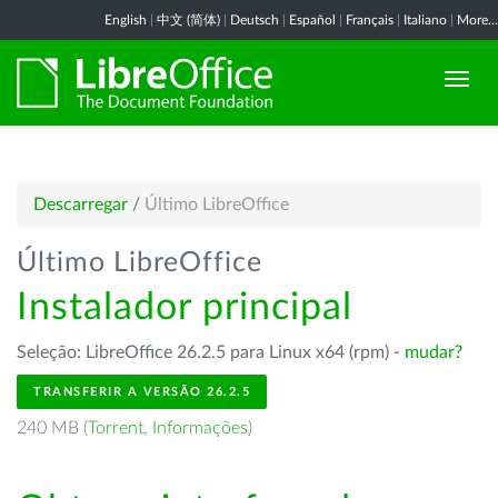
English
|
中文 (简体)
|
Deutsch
|
Español
|
Français
|
Italiano
|
More...
Descarregar
/
Último LibreOffice
Último LibreOffice
Instalador principal
Seleção: LibreOffice 26.2.5 para Linux x64 (rpm) -
mudar?
TRANSFERIR A VERSÃO 26.2.5
240 MB (
Torrent
,
Informações
)