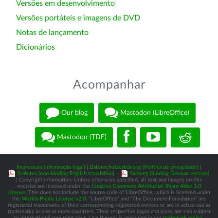
Versões em desenvolvimento
Versões portáteis e imagens de DVD
Notas de lançamento
Dicionários
Acompanhar
Our blog
Mastodon (LibreOffice)
Mastodon (TDF)
Impressum (Informação legal)
|
Datenschutzerklärung (Política de privacidade)
|
Statutes (non-binding English translation)
-
Satzung (binding German version)
| Copyright information: Unless otherwise specified, all text and images on this
website are licensed under the
Creative Commons Attribution-Share Alike 3.0
License
. This does not include the source code of LibreOffice, which is licensed under
the
Mozilla Public License v2.0
. “LibreOffice” and “The Document Foundation” are
registered trademarks of their corresponding registered owners or are in actual use as
trademarks in one or more countries. Their respective logos and icons are also subject
to international copyright laws. Use thereof is explained in our
trademark policy
.