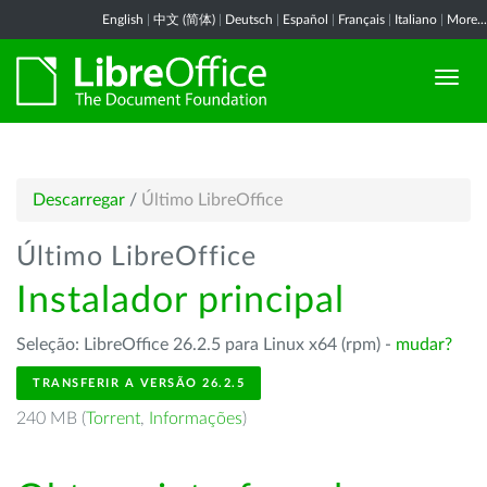
English
|
中文 (简体)
|
Deutsch
|
Español
|
Français
|
Italiano
|
More...
Descarregar
/
Último LibreOffice
Último LibreOffice
Instalador principal
Seleção: LibreOffice 26.2.5 para Linux x64 (rpm) -
mudar?
TRANSFERIR A VERSÃO 26.2.5
240 MB (
Torrent
,
Informações
)