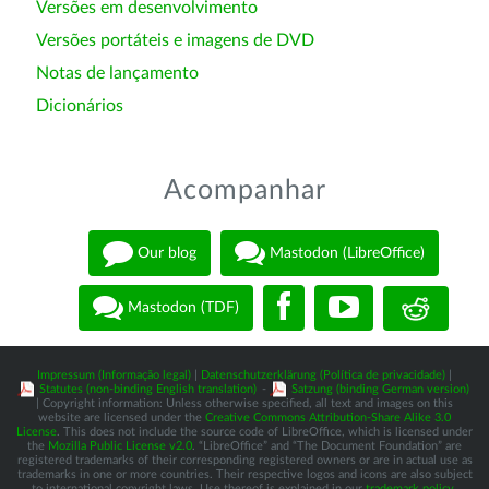
Versões em desenvolvimento
Versões portáteis e imagens de DVD
Notas de lançamento
Dicionários
Acompanhar
Our blog
Mastodon (LibreOffice)
Mastodon (TDF)
Impressum (Informação legal)
|
Datenschutzerklärung (Política de privacidade)
|
Statutes (non-binding English translation)
-
Satzung (binding German version)
| Copyright information: Unless otherwise specified, all text and images on this
website are licensed under the
Creative Commons Attribution-Share Alike 3.0
License
. This does not include the source code of LibreOffice, which is licensed under
the
Mozilla Public License v2.0
. “LibreOffice” and “The Document Foundation” are
registered trademarks of their corresponding registered owners or are in actual use as
trademarks in one or more countries. Their respective logos and icons are also subject
to international copyright laws. Use thereof is explained in our
trademark policy
.