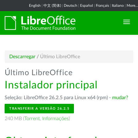
English
|
中文 (简体)
|
Deutsch
|
Español
|
Français
|
Italiano
|
More...
Descarregar
/
Último LibreOffice
Último LibreOffice
Instalador principal
Seleção: LibreOffice 26.2.5 para Linux x64 (rpm) -
mudar?
TRANSFERIR A VERSÃO 26.2.5
240 MB (
Torrent
,
Informações
)