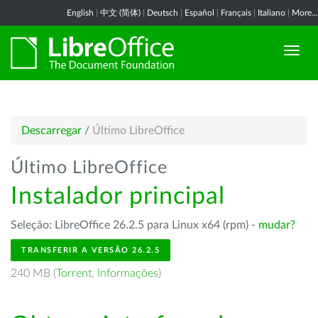
English
|
中文 (简体)
|
Deutsch
|
Español
|
Français
|
Italiano
|
More...
Descarregar
/
Último LibreOffice
Último LibreOffice
Instalador principal
Seleção: LibreOffice 26.2.5 para Linux x64 (rpm) -
mudar?
TRANSFERIR A VERSÃO 26.2.5
240 MB (
Torrent
,
Informações
)