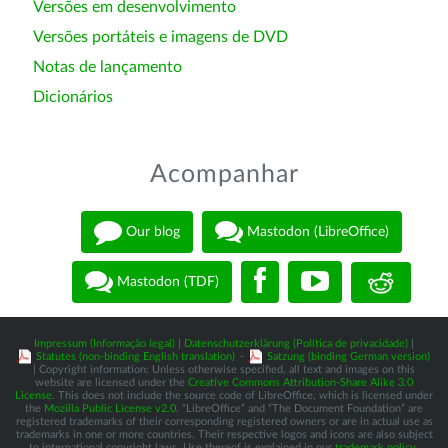
Versões em desenvolvimento
Versões portáteis e imagens de DVD
Notas de lançamento
Dicionários
Acompanhar
Our blog
Mastodon (LibreOffice)
Mastodon (TDF)
Impressum (Informação legal)
|
Datenschutzerklärung (Política de privacidade)
|
Statutes (non-binding English translation)
-
Satzung (binding German version)
| Copyright information: Unless otherwise specified, all text and images on this
website are licensed under the
Creative Commons Attribution-Share Alike 3.0
License
. This does not include the source code of LibreOffice, which is licensed under
the
Mozilla Public License v2.0
. “LibreOffice” and “The Document Foundation” are
registered trademarks of their corresponding registered owners or are in actual use as
trademarks in one or more countries. Their respective logos and icons are also subject
to international copyright laws. Use thereof is explained in our
trademark policy
.