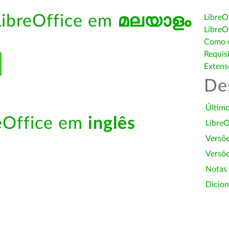
LibreOffice em
മലയാളം
LibreO
LibreO
Como é
Requis
Extens
De
Último
reOffice em
inglês
LibreO
Versõ
Versõe
Notas
Dicion