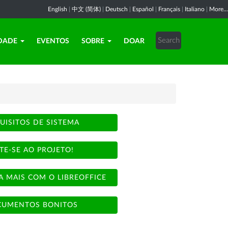
English
|
中文 (简体)
|
Deutsch
|
Español
|
Français
|
Italiano
|
More...
DADE
EVENTOS
SOBRE
DOAR
UISITOS DE SISTEMA
TE-SE AO PROJETO!
A MAIS COM O LIBREOFFICE
UMENTOS BONITOS