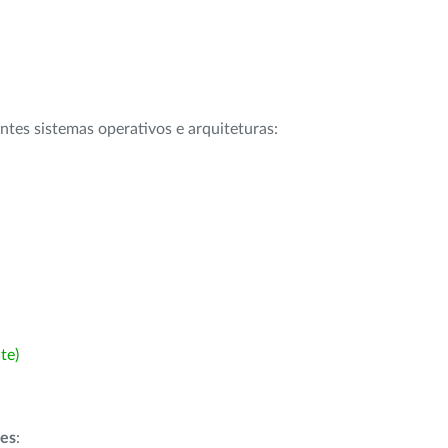
intes sistemas operativos e arquiteturas:
te)
ões
: