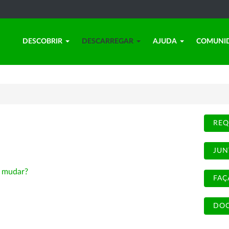
DESCOBRIR
DESCARREGAR
AJUDA
COMUNI
REQ
JUN
-
mudar?
FAÇ
DOC