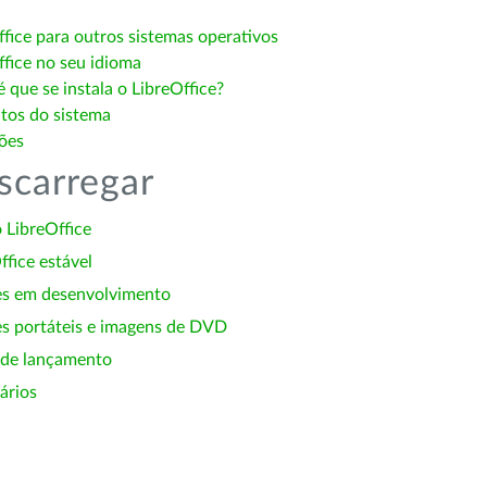
ffice para outros sistemas operativos
ffice no seu idioma
 que se instala o LibreOffice?
itos do sistema
ões
scarregar
 LibreOffice
ffice estável
es em desenvolvimento
s portáteis e imagens de DVD
 de lançamento
ários