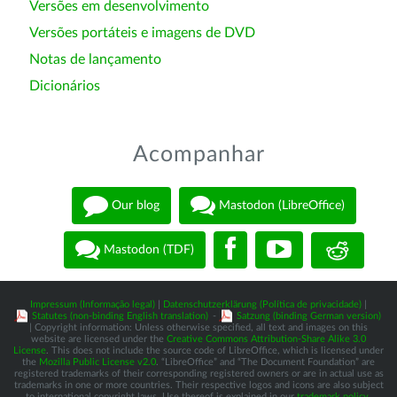
Versões em desenvolvimento
Versões portáteis e imagens de DVD
Notas de lançamento
Dicionários
Acompanhar
Our blog
Mastodon (LibreOffice)
Mastodon (TDF)
Impressum (Informação legal)
|
Datenschutzerklärung (Política de privacidade)
|
Statutes (non-binding English translation)
-
Satzung (binding German version)
| Copyright information: Unless otherwise specified, all text and images on this
website are licensed under the
Creative Commons Attribution-Share Alike 3.0
License
. This does not include the source code of LibreOffice, which is licensed under
the
Mozilla Public License v2.0
. “LibreOffice” and “The Document Foundation” are
registered trademarks of their corresponding registered owners or are in actual use as
trademarks in one or more countries. Their respective logos and icons are also subject
to international copyright laws. Use thereof is explained in our
trademark policy
.