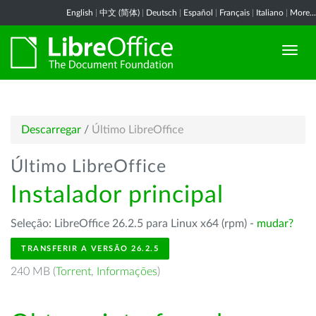
English
|
中文 (简体)
|
Deutsch
|
Español
|
Français
|
Italiano
|
More...
Descarregar
/
Último LibreOffice
Último LibreOffice
Instalador principal
Seleção: LibreOffice 26.2.5 para Linux x64 (rpm) -
mudar?
TRANSFERIR A VERSÃO 26.2.5
240 MB (
Torrent
,
Informações
)