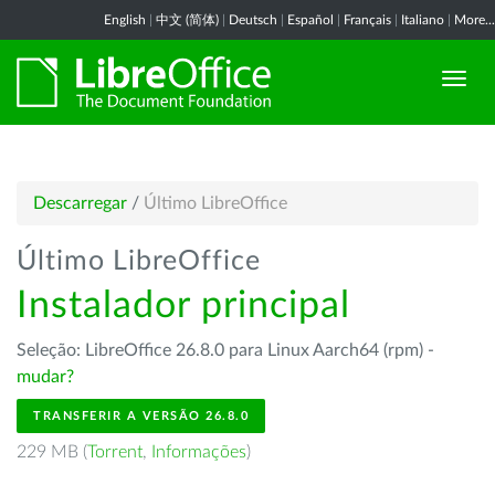
English
|
中文 (简体)
|
Deutsch
|
Español
|
Français
|
Italiano
|
More...
Descarregar
/
Último LibreOffice
Último LibreOffice
Instalador principal
Seleção: LibreOffice 26.8.0 para Linux Aarch64 (rpm) -
mudar?
TRANSFERIR A VERSÃO 26.8.0
229 MB (
Torrent
,
Informações
)