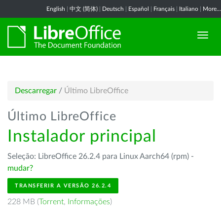
English
|
中文 (简体)
|
Deutsch
|
Español
|
Français
|
Italiano
|
More...
Descarregar
/
Último LibreOffice
Último LibreOffice
Instalador principal
Seleção: LibreOffice 26.2.4 para Linux Aarch64 (rpm) -
mudar?
TRANSFERIR A VERSÃO 26.2.4
228 MB (
Torrent
,
Informações
)