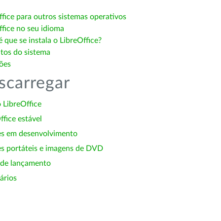
ffice para outros sistemas operativos
ffice no seu idioma
 que se instala o LibreOffice?
itos do sistema
ões
scarregar
 LibreOffice
ffice estável
es em desenvolvimento
s portáteis e imagens de DVD
 de lançamento
ários