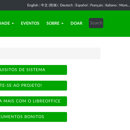
English
|
中文 (简体)
|
Deutsch
|
Español
|
Français
|
Italiano
|
More...
DADE
EVENTOS
SOBRE
DOAR
UISITOS DE SISTEMA
TE-SE AO PROJETO!
A MAIS COM O LIBREOFFICE
UMENTOS BONITOS