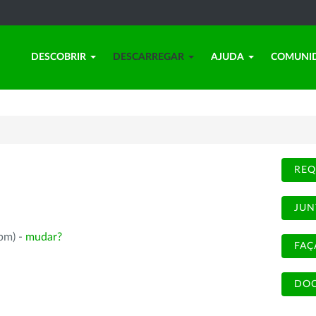
DESCOBRIR
DESCARREGAR
AJUDA
COMUNI
REQ
JUN
rpm) -
mudar?
FAÇ
DOC