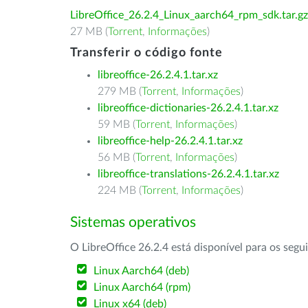
LibreOffice_26.2.4_Linux_aarch64_rpm_sdk.tar.gz
27 MB (
Torrent
,
Informações
)
Transferir o código fonte
libreoffice-26.2.4.1.tar.xz
279 MB (
Torrent
,
Informações
)
libreoffice-dictionaries-26.2.4.1.tar.xz
59 MB (
Torrent
,
Informações
)
libreoffice-help-26.2.4.1.tar.xz
56 MB (
Torrent
,
Informações
)
libreoffice-translations-26.2.4.1.tar.xz
224 MB (
Torrent
,
Informações
)
Sistemas operativos
O LibreOffice 26.2.4 está disponível para os segu
Linux Aarch64 (deb)
Linux Aarch64 (rpm)
Linux x64 (deb)