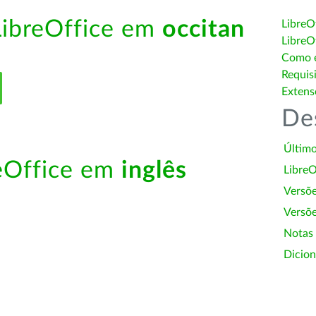
LibreOffice em
occitan
LibreO
LibreO
Como é
Requis
Extens
De
Último
reOffice em
inglês
LibreO
Versõ
Versõe
Notas
Dicion