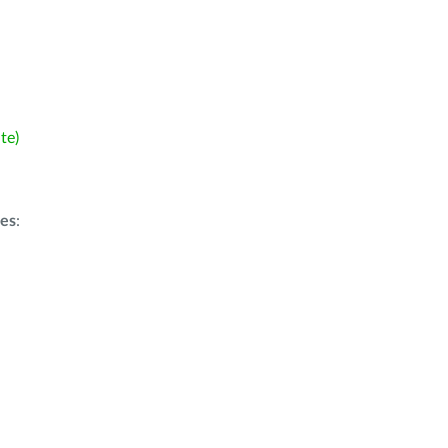
te)
ões
: