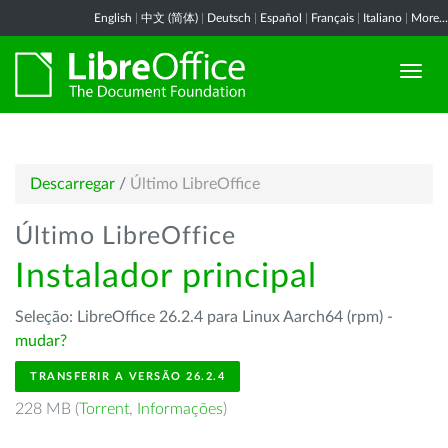
English
|
中文 (简体)
|
Deutsch
|
Español
|
Français
|
Italiano
|
More...
Descarregar
/
Último LibreOffice
Último LibreOffice
Instalador principal
Seleção: LibreOffice 26.2.4 para Linux Aarch64 (rpm) -
mudar?
TRANSFERIR A VERSÃO 26.2.4
228 MB (
Torrent
,
Informações
)