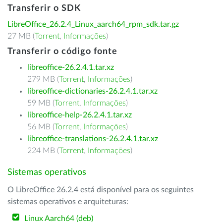
Transferir o SDK
LibreOffice_26.2.4_Linux_aarch64_rpm_sdk.tar.gz
27 MB (
Torrent
,
Informações
)
Transferir o código fonte
libreoffice-26.2.4.1.tar.xz
279 MB (
Torrent
,
Informações
)
libreoffice-dictionaries-26.2.4.1.tar.xz
59 MB (
Torrent
,
Informações
)
libreoffice-help-26.2.4.1.tar.xz
56 MB (
Torrent
,
Informações
)
libreoffice-translations-26.2.4.1.tar.xz
224 MB (
Torrent
,
Informações
)
Sistemas operativos
O LibreOffice 26.2.4 está disponível para os seguintes
sistemas operativos e arquiteturas:
Linux Aarch64 (deb)