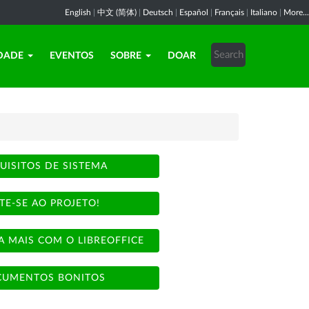
English
|
中文 (简体)
|
Deutsch
|
Español
|
Français
|
Italiano
|
More...
DADE
EVENTOS
SOBRE
DOAR
UISITOS DE SISTEMA
TE-SE AO PROJETO!
A MAIS COM O LIBREOFFICE
UMENTOS BONITOS