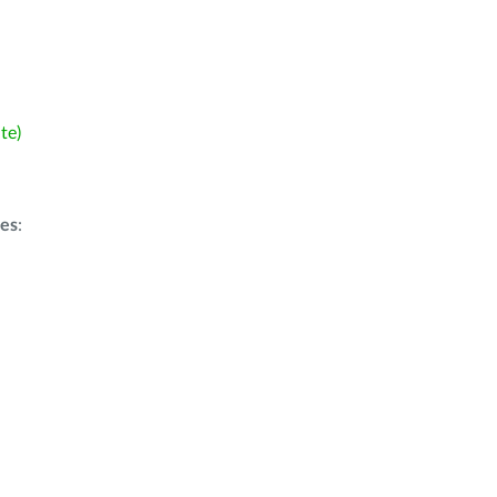
te)
ões
: