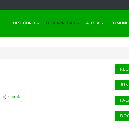
DESCOBRIR
DESCARREGAR
AJUDA
COMUNI
REQ
JUN
rpm) -
mudar?
FAÇ
DOC