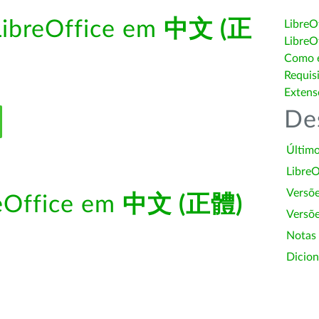
LibreOffice em
中文 (正
LibreO
LibreO
Como é
Requis
Extens
De
Último
LibreO
Versõ
reOffice em
中文 (正體)
Versõe
Notas
Dicion