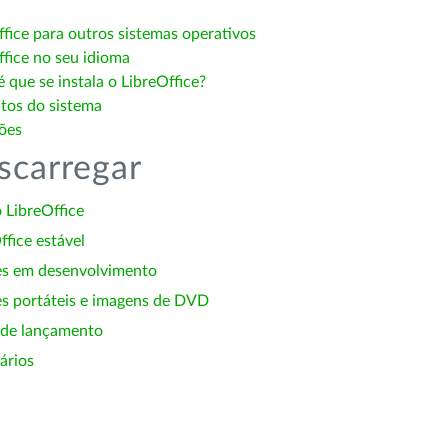
ffice para outros sistemas operativos
ffice no seu idioma
 que se instala o LibreOffice?
itos do sistema
ões
scarregar
 LibreOffice
ffice estável
es em desenvolvimento
s portáteis e imagens de DVD
 de lançamento
ários