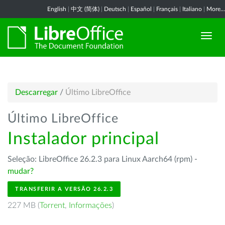
English
|
中文 (简体)
|
Deutsch
|
Español
|
Français
|
Italiano
|
More...
Descarregar
/
Último LibreOffice
Último LibreOffice
Instalador principal
Seleção: LibreOffice 26.2.3 para Linux Aarch64 (rpm) -
mudar?
TRANSFERIR A VERSÃO 26.2.3
227 MB (
Torrent
,
Informações
)