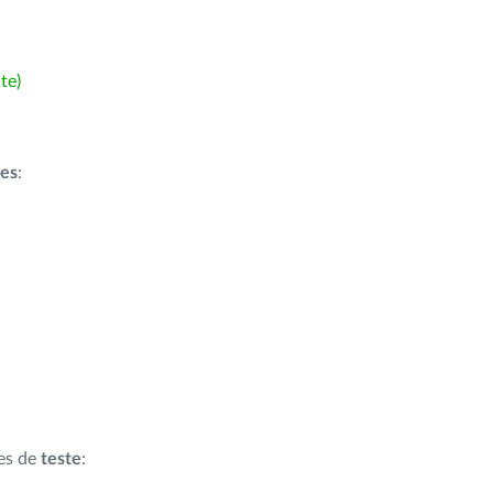
te)
ões
:
ões de
teste
: