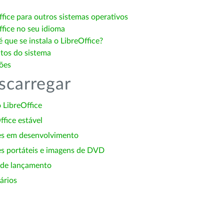
ffice para outros sistemas operativos
ffice no seu idioma
 que se instala o LibreOffice?
itos do sistema
ões
scarregar
 LibreOffice
ffice estável
es em desenvolvimento
s portáteis e imagens de DVD
 de lançamento
ários