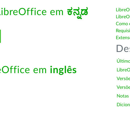
LibreOffice em
ಕನ್ನಡ
LibreO
LibreO
Como é
Requis
Extens
De
Último
reOffice em
inglês
LibreO
Versõ
Versõe
Notas
Dicion