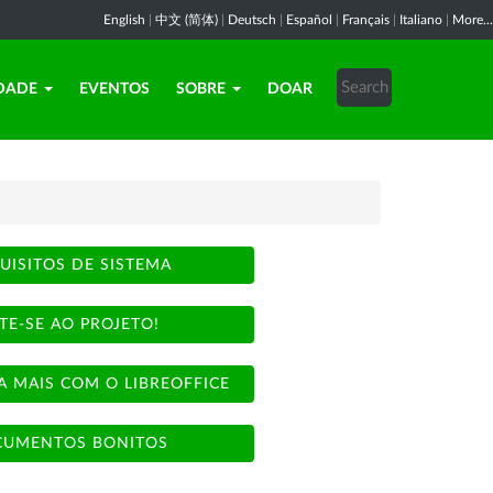
English
|
中文 (简体)
|
Deutsch
|
Español
|
Français
|
Italiano
|
More...
DADE
EVENTOS
SOBRE
DOAR
UISITOS DE SISTEMA
TE-SE AO PROJETO!
A MAIS COM O LIBREOFFICE
UMENTOS BONITOS