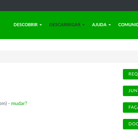
DESCOBRIR
DESCARREGAR
AJUDA
COMUNI
REQ
JUN
rpm) -
mudar?
FAÇ
DOC