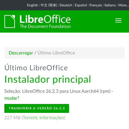
English
|
中文 (简体)
|
Deutsch
|
Español
|
Français
|
Italiano
|
More...
Descarregar
/
Último LibreOffice
Último LibreOffice
Instalador principal
Seleção: LibreOffice 26.2.3 para Linux Aarch64 (rpm) -
mudar?
TRANSFERIR A VERSÃO 26.2.3
227 MB (
Torrent
,
Informações
)