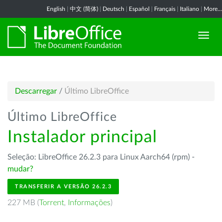
English
|
中文 (简体)
|
Deutsch
|
Español
|
Français
|
Italiano
|
More...
Descarregar
/
Último LibreOffice
Último LibreOffice
Instalador principal
Seleção: LibreOffice 26.2.3 para Linux Aarch64 (rpm) -
mudar?
TRANSFERIR A VERSÃO 26.2.3
227 MB (
Torrent
,
Informações
)