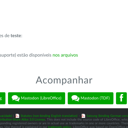
ões de
teste
:
suporte) estão disponíveis
nos arquivos
Acompanhar
g
Mastodon (LibreOffice)
Mastodon (TDF)
vacidade)
|
Statutes (non-binding English translation)
-
Satzung (binding German vers
ibution-Share Alike 3.0 License
. This does not include the source code of LibreOffice, whi
nding registered owners or are in actual use as trademarks in one or more countries. Their 
ws. Use thereof is explained in our
trademark policy
. LibreOffice was based on OpenOffice.o