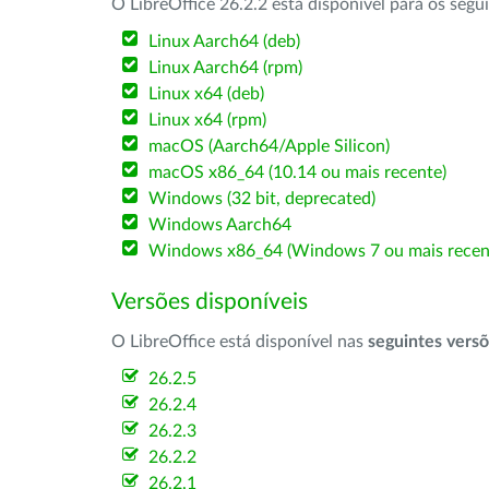
O LibreOffice 26.2.2 está disponível para os segu
Linux Aarch64 (deb)
Linux Aarch64 (rpm)
Linux x64 (deb)
Linux x64 (rpm)
macOS (Aarch64/Apple Silicon)
macOS x86_64 (10.14 ou mais recente)
Windows (32 bit, deprecated)
Windows Aarch64
Windows x86_64 (Windows 7 ou mais recen
Versões disponíveis
O LibreOffice está disponível nas
seguintes vers
26.2.5
26.2.4
26.2.3
26.2.2
26.2.1