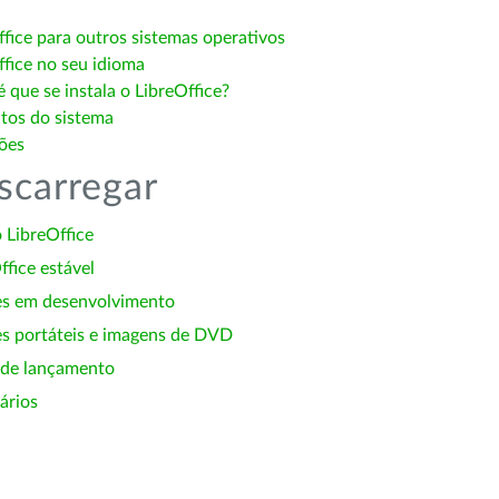
ffice para outros sistemas operativos
ffice no seu idioma
 que se instala o LibreOffice?
itos do sistema
ões
scarregar
 LibreOffice
ffice estável
es em desenvolvimento
s portáteis e imagens de DVD
 de lançamento
ários