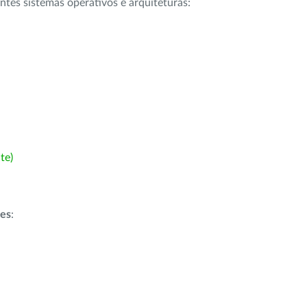
intes sistemas operativos e arquiteturas:
te)
ões
: