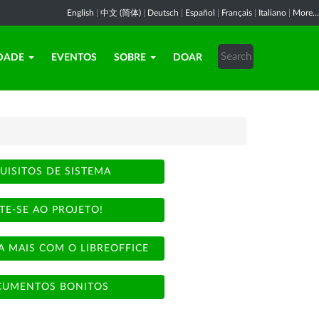
English
|
中文 (简体)
|
Deutsch
|
Español
|
Français
|
Italiano
|
More...
DADE
EVENTOS
SOBRE
DOAR
UISITOS DE SISTEMA
TE-SE AO PROJETO!
A MAIS COM O LIBREOFFICE
UMENTOS BONITOS