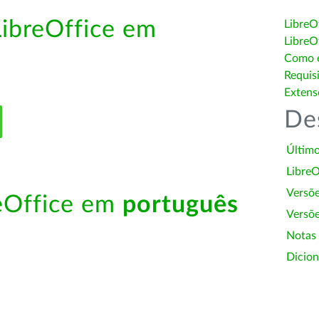
LibreOffice em
LibreO
LibreO
Como é
Requis
Extens
De
Último
LibreO
Versõ
reOffice em
português
Versõe
Notas
Dicion