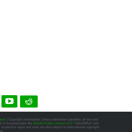
ion)
| Copyright information: Unless otherwise specified, all text and
ch is licensed under the
Mozilla Public License v2.0
. “LibreOffice” and
respective logos and icons are also subject to international copyright
rg.