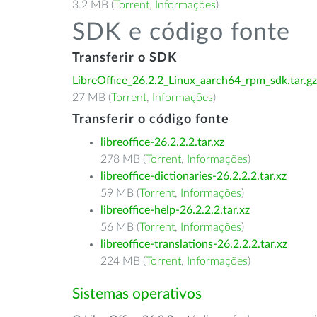
3.2 MB (
Torrent
,
Informações
)
SDK e código fonte
Transferir o SDK
LibreOffice_26.2.2_Linux_aarch64_rpm_sdk.tar.gz
27 MB (
Torrent
,
Informações
)
Transferir o código fonte
libreoffice-26.2.2.2.tar.xz
278 MB (
Torrent
,
Informações
)
libreoffice-dictionaries-26.2.2.2.tar.xz
59 MB (
Torrent
,
Informações
)
libreoffice-help-26.2.2.2.tar.xz
56 MB (
Torrent
,
Informações
)
libreoffice-translations-26.2.2.2.tar.xz
224 MB (
Torrent
,
Informações
)
Sistemas operativos