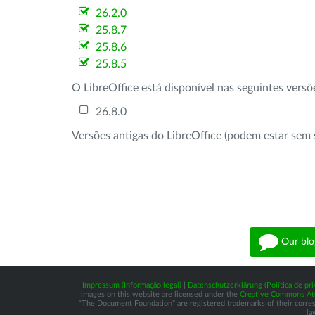
26.2.0
25.8.7
25.8.6
25.8.5
O LibreOffice está disponível nas seguintes vers
26.8.0
Versões antigas do LibreOffice (podem estar sem 
Our blo
Impressum (Informação legal)
|
Datenschutzerklärung (Política de pri
images on this website are licensed under the
Creative Commons Attr
“The Document Foundation” are registered trademarks of their correspo
la