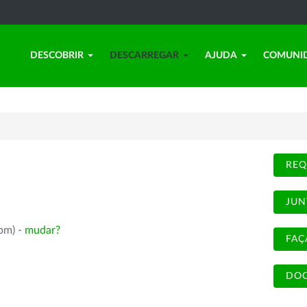
DESCOBRIR
DESCARREGAR
AJUDA
COMUNI
REQ
JUN
rpm) -
mudar?
FAÇ
DOC