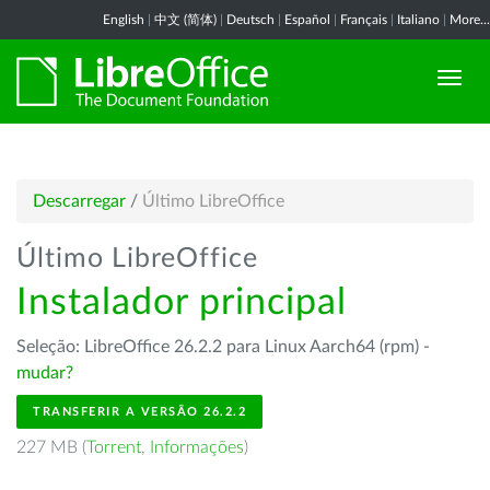
English
|
中文 (简体)
|
Deutsch
|
Español
|
Français
|
Italiano
|
More...
Descarregar
/
Último LibreOffice
Último LibreOffice
Instalador principal
Seleção: LibreOffice 26.2.2 para Linux Aarch64 (rpm) -
mudar?
TRANSFERIR A VERSÃO 26.2.2
227 MB (
Torrent
,
Informações
)