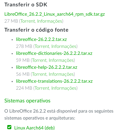
Transferir o SDK
LibreOffice_26.2.2_Linux_aarch64_rpm_sdk.tar.gz
27 MB (
Torrent
,
Informações
)
Transferir o código fonte
libreoffice-26.2.2.2.tar.xz
278 MB (
Torrent
,
Informações
)
libreoffice-dictionaries-26.2.2.2.tar.xz
59 MB (
Torrent
,
Informações
)
libreoffice-help-26.2.2.2.tar.xz
56 MB (
Torrent
,
Informações
)
libreoffice-translations-26.2.2.2.tar.xz
224 MB (
Torrent
,
Informações
)
Sistemas operativos
O LibreOffice 26.2.2 está disponível para os seguintes
sistemas operativos e arquiteturas:
Linux Aarch64 (deb)