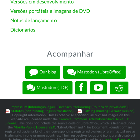
Versões em desenvolvimento
Versões portáteis e imagens de DVD
Notas de lançamento
Dicionários
Acompanhar
Our blog
Mastodon (LibreOffice)
Mastodon (TDF)
Impressum (Informação legal)
|
Datenschutzerklärung (Política de privacidade)
|
Statutes (non-binding English translation)
-
Satzung (binding German version)
| Copyright information: Unless otherwise specified, all text and images on this
website are licensed under the
Creative Commons Attribution-Share Alike 3.0
License
. This does not include the source code of LibreOffice, which is licensed under
the
Mozilla Public License v2.0
. “LibreOffice” and “The Document Foundation” are
registered trademarks of their corresponding registered owners or are in actual use as
trademarks in one or more countries. Their respective logos and icons are also subject
to international copyright laws. Use thereof is explained in our
trademark policy
.