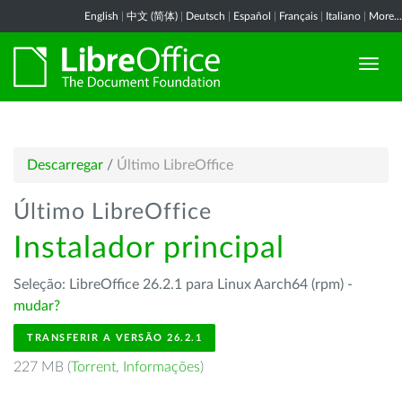
English
|
中文 (简体)
|
Deutsch
|
Español
|
Français
|
Italiano
|
More...
Descarregar
/
Último LibreOffice
Último LibreOffice
Instalador principal
Seleção: LibreOffice 26.2.1 para Linux Aarch64 (rpm) -
mudar?
TRANSFERIR A VERSÃO 26.2.1
227 MB (
Torrent
,
Informações
)