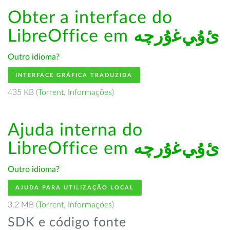
Obter a interface do
LibreOffice em
ﺉۇﻲﻏۇﺭچە
Outro idioma?
INTERFACE GRÁFICA TRADUZIDA
435 KB (
Torrent
,
Informações
)
Ajuda interna do
LibreOffice em
ﺉۇﻲﻏۇﺭچە
Outro idioma?
AJUDA PARA UTILIZAÇÃO LOCAL
3.2 MB (
Torrent
,
Informações
)
SDK e código fonte