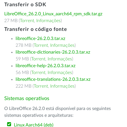
Transferir o SDK
LibreOffice_26.2.0_Linux_aarch64_rpm_sdk.tar.gz
27 MB (
Torrent
,
Informações
)
Transferir o código fonte
libreoffice-26.2.0.3.tar.xz
278 MB (
Torrent
,
Informações
)
libreoffice-dictionaries-26.2.0.3.tar.xz
59 MB (
Torrent
,
Informações
)
libreoffice-help-26.2.0.3.tar.xz
56 MB (
Torrent
,
Informações
)
libreoffice-translations-26.2.0.3.tar.xz
222 MB (
Torrent
,
Informações
)
Sistemas operativos
O LibreOffice 26.2.0 está disponível para os seguintes
sistemas operativos e arquiteturas:
Linux Aarch64 (deb)