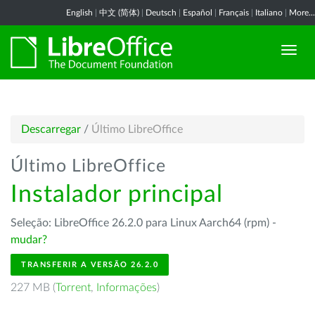
English
|
中文 (简体)
|
Deutsch
|
Español
|
Français
|
Italiano
|
More...
Descarregar
/
Último LibreOffice
Último LibreOffice
Instalador principal
Seleção: LibreOffice 26.2.0 para Linux Aarch64 (rpm) -
mudar?
TRANSFERIR A VERSÃO 26.2.0
227 MB (
Torrent
,
Informações
)