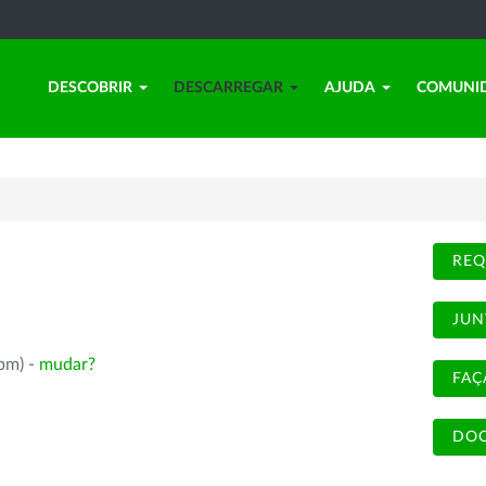
DESCOBRIR
DESCARREGAR
AJUDA
COMUNI
REQ
JUN
rpm) -
mudar?
FAÇ
DOC