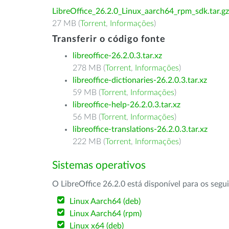
LibreOffice_26.2.0_Linux_aarch64_rpm_sdk.tar.gz
27 MB (
Torrent
,
Informações
)
Transferir o código fonte
libreoffice-26.2.0.3.tar.xz
278 MB (
Torrent
,
Informações
)
libreoffice-dictionaries-26.2.0.3.tar.xz
59 MB (
Torrent
,
Informações
)
libreoffice-help-26.2.0.3.tar.xz
56 MB (
Torrent
,
Informações
)
libreoffice-translations-26.2.0.3.tar.xz
222 MB (
Torrent
,
Informações
)
Sistemas operativos
O LibreOffice 26.2.0 está disponível para os segu
Linux Aarch64 (deb)
Linux Aarch64 (rpm)
Linux x64 (deb)