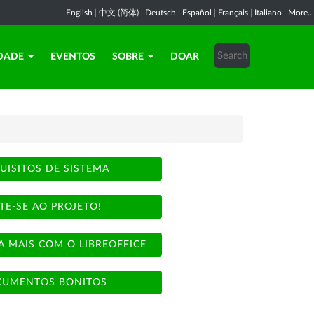
English
|
中文 (简体)
|
Deutsch
|
Español
|
Français
|
Italiano
|
More...
DADE
EVENTOS
SOBRE
DOAR
UISITOS DE SISTEMA
TE-SE AO PROJETO!
A MAIS COM O LIBREOFFICE
UMENTOS BONITOS