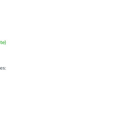
te)
ões
: