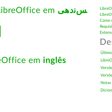
LibreOffice em
ﺲﻧﺩھی
LibreO
LibreO
Como é
Requis
Extens
De
Último
reOffice em
inglês
LibreO
Versõ
Versõe
Notas
Dicion