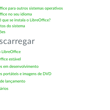
ffice para outros sistemas operativos
ffice no seu idioma
 que se instala o LibreOffice?
itos do sistema
ões
scarregar
 LibreOffice
ffice estável
es em desenvolvimento
s portáteis e imagens de DVD
 de lançamento
ários