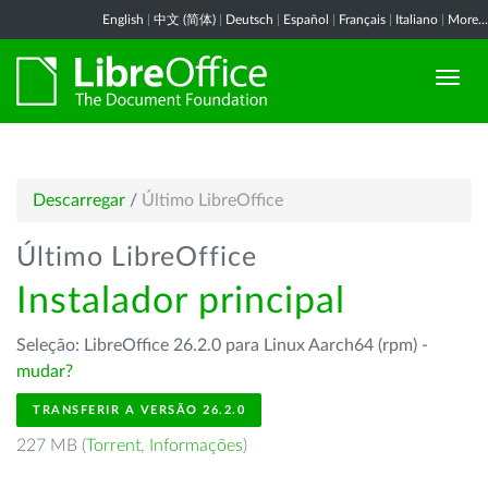
English
|
中文 (简体)
|
Deutsch
|
Español
|
Français
|
Italiano
|
More...
Descarregar
/
Último LibreOffice
Último LibreOffice
Instalador principal
Seleção: LibreOffice 26.2.0 para Linux Aarch64 (rpm) -
mudar?
TRANSFERIR A VERSÃO 26.2.0
227 MB (
Torrent
,
Informações
)