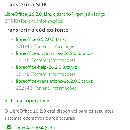
Transferir o SDK
LibreOffice_26.2.0_Linux_aarch64_rpm_sdk.tar.gz
27 MB (
Torrent
,
Informações
)
Transferir o código fonte
libreoffice-26.2.0.3.tar.xz
278 MB (
Torrent
,
Informações
)
libreoffice-dictionaries-26.2.0.3.tar.xz
59 MB (
Torrent
,
Informações
)
libreoffice-help-26.2.0.3.tar.xz
56 MB (
Torrent
,
Informações
)
libreoffice-translations-26.2.0.3.tar.xz
222 MB (
Torrent
,
Informações
)
Sistemas operativos
O LibreOffice 26.2.0 está disponível para os seguintes
sistemas operativos e arquiteturas:
Linux Aarch64 (deb)