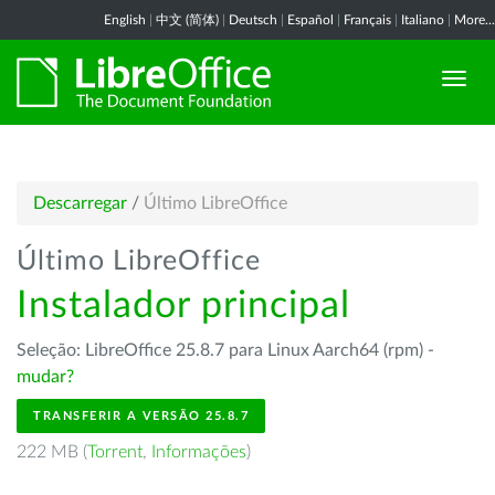
English
|
中文 (简体)
|
Deutsch
|
Español
|
Français
|
Italiano
|
More...
Descarregar
/
Último LibreOffice
Último LibreOffice
Instalador principal
Seleção: LibreOffice 25.8.7 para Linux Aarch64 (rpm) -
mudar?
TRANSFERIR A VERSÃO 25.8.7
222 MB (
Torrent
,
Informações
)