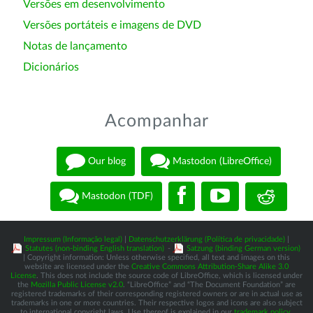
Versões em desenvolvimento
Versões portáteis e imagens de DVD
Notas de lançamento
Dicionários
Acompanhar
Our blog
Mastodon (LibreOffice)
Mastodon (TDF)
Impressum (Informação legal)
|
Datenschutzerklärung (Política de privacidade)
|
Statutes (non-binding English translation)
-
Satzung (binding German version)
| Copyright information: Unless otherwise specified, all text and images on this
website are licensed under the
Creative Commons Attribution-Share Alike 3.0
License
. This does not include the source code of LibreOffice, which is licensed under
the
Mozilla Public License v2.0
. “LibreOffice” and “The Document Foundation” are
registered trademarks of their corresponding registered owners or are in actual use as
trademarks in one or more countries. Their respective logos and icons are also subject
to international copyright laws. Use thereof is explained in our
trademark policy
.