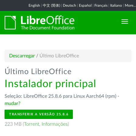
English
|
中文 (简体)
|
Deutsch
|
Español
|
Français
|
Italiano
|
More...
Descarregar
/
Último LibreOffice
Último LibreOffice
Instalador principal
Seleção: LibreOffice 25.8.6 para Linux Aarch64 (rpm) -
mudar?
TRANSFERIR A VERSÃO 25.8.6
223 MB (
Torrent
,
Informações
)