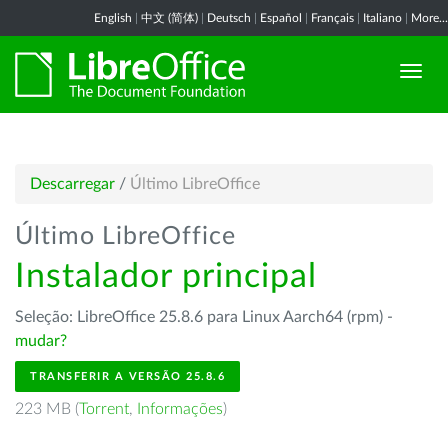
English
|
中文 (简体)
|
Deutsch
|
Español
|
Français
|
Italiano
|
More...
Descarregar
/
Último LibreOffice
Último LibreOffice
Instalador principal
Seleção: LibreOffice 25.8.6 para Linux Aarch64 (rpm) -
mudar?
TRANSFERIR A VERSÃO 25.8.6
223 MB (
Torrent
,
Informações
)