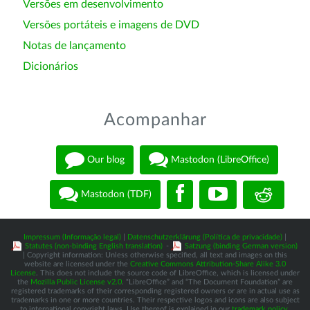
Versões em desenvolvimento
Versões portáteis e imagens de DVD
Notas de lançamento
Dicionários
Acompanhar
Our blog
Mastodon (LibreOffice)
Mastodon (TDF)
Impressum (Informação legal)
|
Datenschutzerklärung (Política de privacidade)
|
Statutes (non-binding English translation)
-
Satzung (binding German version)
| Copyright information: Unless otherwise specified, all text and images on this
website are licensed under the
Creative Commons Attribution-Share Alike 3.0
License
. This does not include the source code of LibreOffice, which is licensed under
the
Mozilla Public License v2.0
. “LibreOffice” and “The Document Foundation” are
registered trademarks of their corresponding registered owners or are in actual use as
trademarks in one or more countries. Their respective logos and icons are also subject
to international copyright laws. Use thereof is explained in our
trademark policy
.