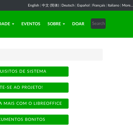
English
|
中文 (简体)
|
Deutsch
|
Español
|
Français
|
Italiano
|
More...
DADE
EVENTOS
SOBRE
DOAR
UISITOS DE SISTEMA
TE-SE AO PROJETO!
A MAIS COM O LIBREOFFICE
UMENTOS BONITOS