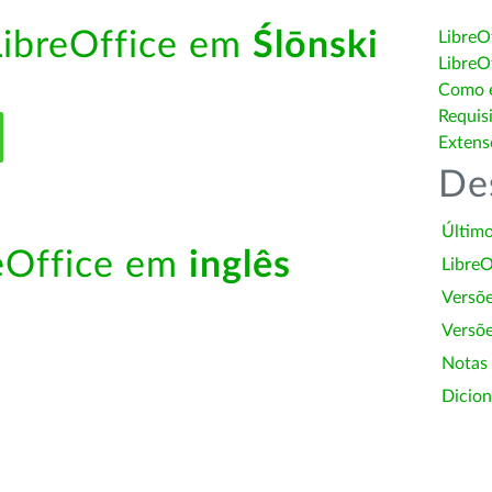
LibreOffice em
Ślōnski
LibreO
LibreO
Como é
Requis
Extens
De
Último
reOffice em
inglês
LibreO
Versõ
Versõe
Notas
Dicion