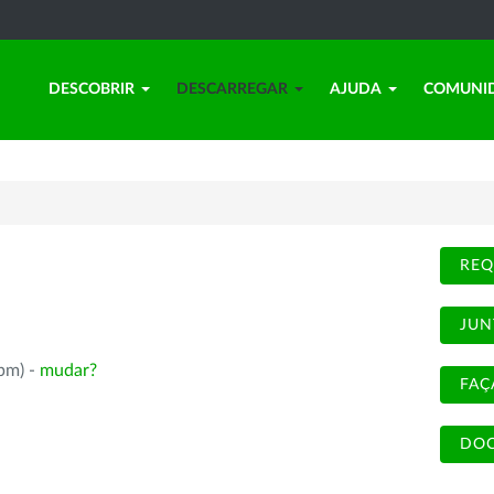
DESCOBRIR
DESCARREGAR
AJUDA
COMUNI
REQ
JUN
rpm) -
mudar?
FAÇ
DOC