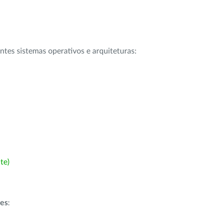
intes sistemas operativos e arquiteturas:
te)
ões
: