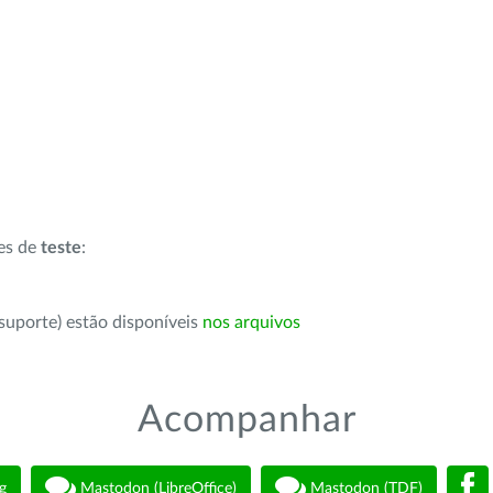
ões de
teste
:
suporte) estão disponíveis
nos arquivos
Acompanhar
g
Mastodon (LibreOffice)
Mastodon (TDF)