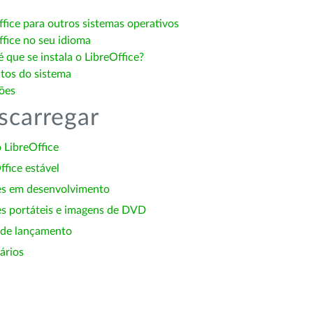
ffice para outros sistemas operativos
ffice no seu idioma
 que se instala o LibreOffice?
itos do sistema
ões
scarregar
 LibreOffice
ffice estável
es em desenvolvimento
s portáteis e imagens de DVD
 de lançamento
ários