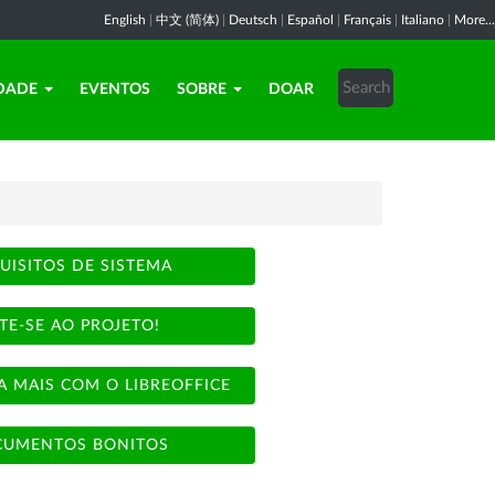
English
|
中文 (简体)
|
Deutsch
|
Español
|
Français
|
Italiano
|
More...
DADE
EVENTOS
SOBRE
DOAR
UISITOS DE SISTEMA
TE-SE AO PROJETO!
A MAIS COM O LIBREOFFICE
UMENTOS BONITOS