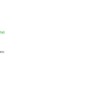
te)
ões
: