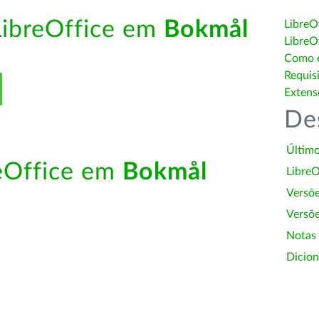
LibreOffice em
Bokmål
LibreO
LibreO
Como é
Requis
Extens
De
Último
reOffice em
Bokmål
LibreO
Versõ
Versõe
Notas
Dicion