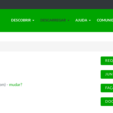
DESCOBRIR
DESCARREGAR
AJUDA
COMUNI
REQ
JUN
rpm) -
mudar?
FAÇ
DOC