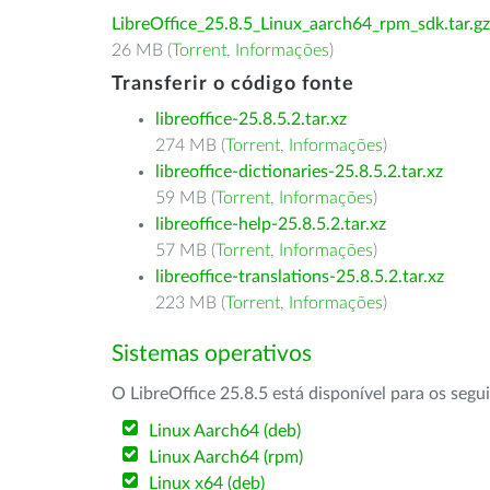
LibreOffice_25.8.5_Linux_aarch64_rpm_sdk.tar.gz
26 MB (
Torrent
,
Informações
)
Transferir o código fonte
libreoffice-25.8.5.2.tar.xz
274 MB (
Torrent
,
Informações
)
libreoffice-dictionaries-25.8.5.2.tar.xz
59 MB (
Torrent
,
Informações
)
libreoffice-help-25.8.5.2.tar.xz
57 MB (
Torrent
,
Informações
)
libreoffice-translations-25.8.5.2.tar.xz
223 MB (
Torrent
,
Informações
)
Sistemas operativos
O LibreOffice 25.8.5 está disponível para os segu
Linux Aarch64 (deb)
Linux Aarch64 (rpm)
Linux x64 (deb)