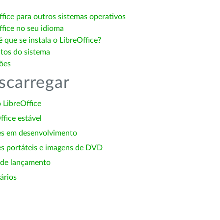
ffice para outros sistemas operativos
ffice no seu idioma
 que se instala o LibreOffice?
itos do sistema
ões
scarregar
 LibreOffice
ffice estável
es em desenvolvimento
s portáteis e imagens de DVD
 de lançamento
ários