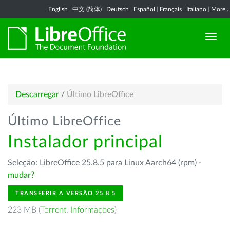
English
|
中文 (简体)
|
Deutsch
|
Español
|
Français
|
Italiano
|
More...
Descarregar
/
Último LibreOffice
Último LibreOffice
Instalador principal
Seleção: LibreOffice 25.8.5 para Linux Aarch64 (rpm) -
mudar?
TRANSFERIR A VERSÃO 25.8.5
223 MB (
Torrent
,
Informações
)