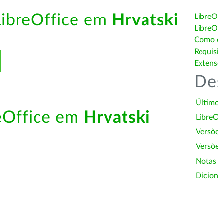
LibreOffice em
Hrvatski
LibreO
LibreO
Como é
Requis
Extens
De
Último
reOffice em
Hrvatski
LibreO
Versõ
Versõe
Notas
Dicion