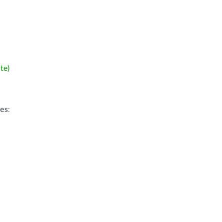
te)
ões
: