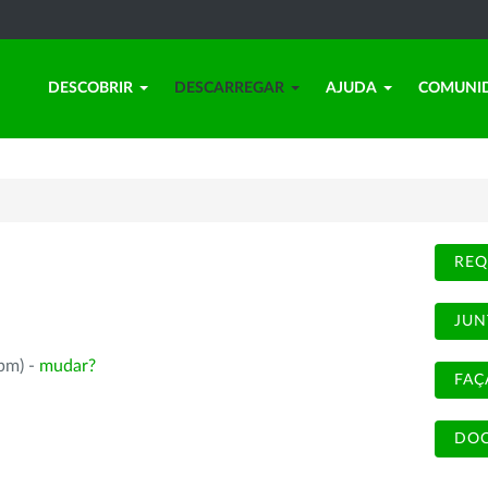
DESCOBRIR
DESCARREGAR
AJUDA
COMUNI
REQ
JUN
rpm) -
mudar?
FAÇ
DOC