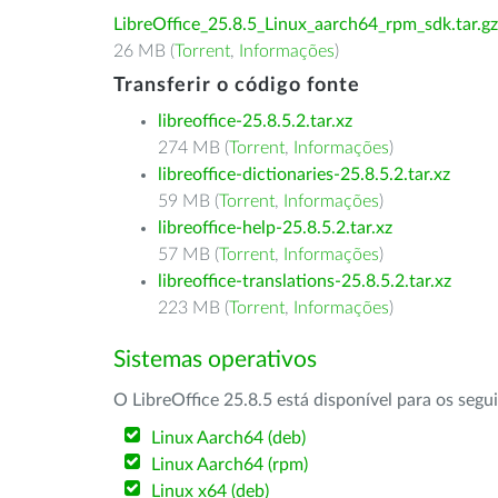
LibreOffice_25.8.5_Linux_aarch64_rpm_sdk.tar.gz
26 MB (
Torrent
,
Informações
)
Transferir o código fonte
libreoffice-25.8.5.2.tar.xz
274 MB (
Torrent
,
Informações
)
libreoffice-dictionaries-25.8.5.2.tar.xz
59 MB (
Torrent
,
Informações
)
libreoffice-help-25.8.5.2.tar.xz
57 MB (
Torrent
,
Informações
)
libreoffice-translations-25.8.5.2.tar.xz
223 MB (
Torrent
,
Informações
)
Sistemas operativos
O LibreOffice 25.8.5 está disponível para os segu
Linux Aarch64 (deb)
Linux Aarch64 (rpm)
Linux x64 (deb)