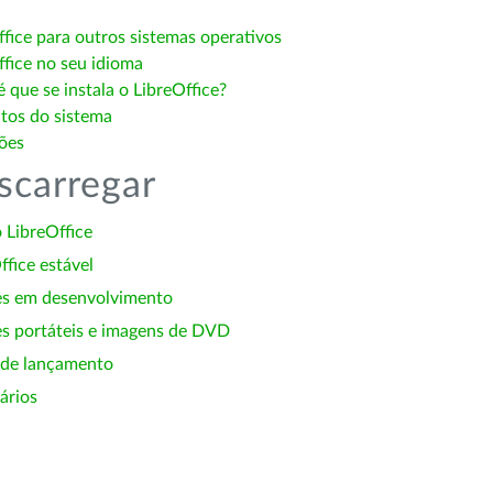
ffice para outros sistemas operativos
ffice no seu idioma
 que se instala o LibreOffice?
itos do sistema
ões
scarregar
 LibreOffice
ffice estável
es em desenvolvimento
s portáteis e imagens de DVD
 de lançamento
ários