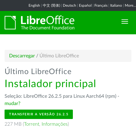
English
|
中文 (简体)
|
Deutsch
|
Español
|
Français
|
Italiano
|
More...
Descarregar
/
Último LibreOffice
Último LibreOffice
Instalador principal
Seleção: LibreOffice 26.2.5 para Linux Aarch64 (rpm) -
mudar?
TRANSFERIR A VERSÃO 26.2.5
227 MB (
Torrent
,
Informações
)