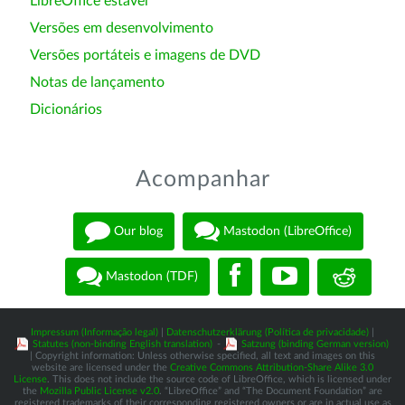
LibreOffice estável
Versões em desenvolvimento
Versões portáteis e imagens de DVD
Notas de lançamento
Dicionários
Acompanhar
Our blog
Mastodon (LibreOffice)
Mastodon (TDF)
Impressum (Informação legal)
|
Datenschutzerklärung (Política de privacidade)
|
Statutes (non-binding English translation)
-
Satzung (binding German version)
| Copyright information: Unless otherwise specified, all text and images on this
website are licensed under the
Creative Commons Attribution-Share Alike 3.0
License
. This does not include the source code of LibreOffice, which is licensed under
the
Mozilla Public License v2.0
. “LibreOffice” and “The Document Foundation” are
registered trademarks of their corresponding registered owners or are in actual use as