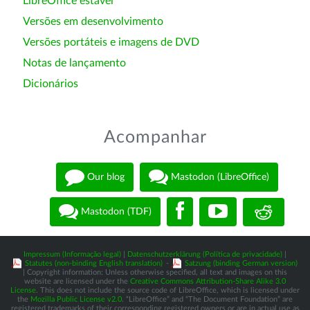
LibreOffice estável
Versões em desenvolvimento
Versões portáteis e imagens de DVD
Notas de lançamento
Dicionários
Acompanhar
Our blog
Mastodon (LibreOffice)
Mastodon (TDF)
Impressum (Informação legal)
|
Datenschutzerklärung (Política de privacidade)
|
Statutes (non-binding English translation)
-
Satzung (binding German version)
| Copyright information: Unless otherwise specified, all text and images on this
website are licensed under the
Creative Commons Attribution-Share Alike 3.0
License
. This does not include the source code of LibreOffice, which is licensed under
the
Mozilla Public License v2.0
. “LibreOffice” and “The Document Foundation” are
registered trademarks of their corresponding registered owners or are in actual use as