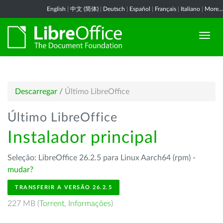
English
|
中文 (简体)
|
Deutsch
|
Español
|
Français
|
Italiano
|
More...
Descarregar
/
Último LibreOffice
Último LibreOffice
Instalador principal
Seleção: LibreOffice 26.2.5 para Linux Aarch64 (rpm) -
mudar?
TRANSFERIR A VERSÃO 26.2.5
227 MB (
Torrent
,
Informações
)